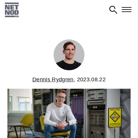
Skip
to
main
content
Dennis Rydgren
,
2023.08.22