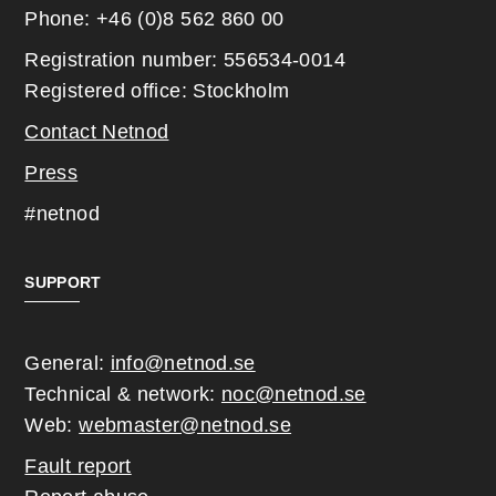
Phone: +46 (0)8 562 860 00
Registration number: 556534-0014
Registered office: Stockholm
Contact Netnod
Press
#netnod
SUPPORT
General:
info@netnod.se
Technical & network:
noc@netnod.se
Web:
webmaster@netnod.se
Fault report